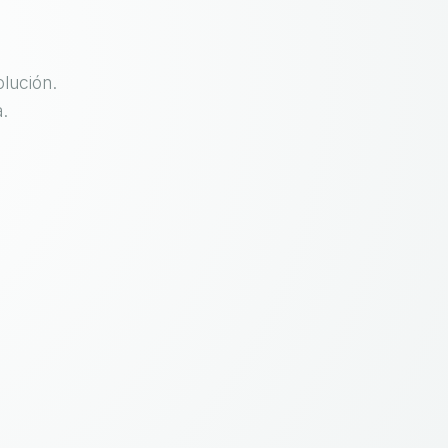
lución.
.