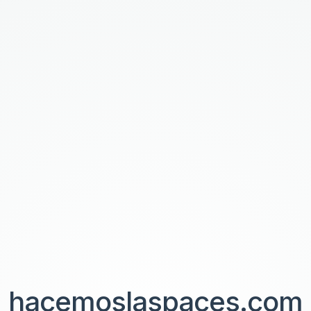
hacemoslaspaces.com