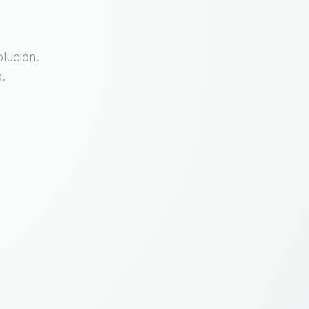
lución.
.