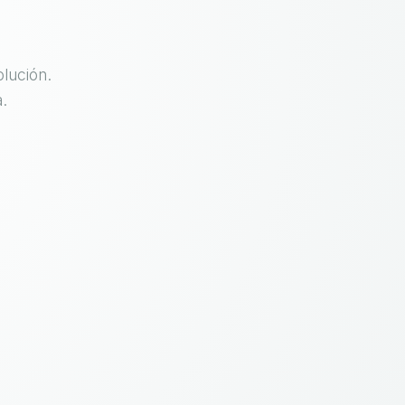
lución.
.