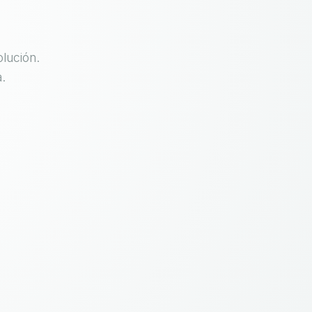
lución.
.