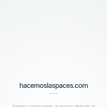
hacemoslaspaces.com
Estamos construyendo un espacio dedicado al