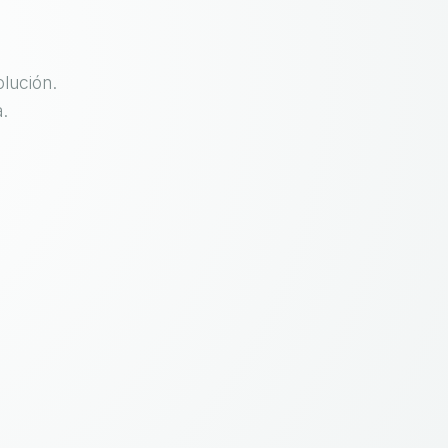
lución.
.